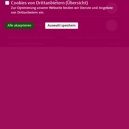
Cookies von Drittanbietern (
Übersicht
)
Frauen Union Baden-Württemberg
Zur Optimierung unserer Webseite binden wir Dienste und Angebote
von Drittanbietern ein.
Frauen Union der CDU Deutschlands
Alle akzeptieren
Auswahl speichern
@2026 Frauenunion Südbaden
Realisation: Sharkness Media GmbH
Alle Rechte vorbehalten.
& Co. KG