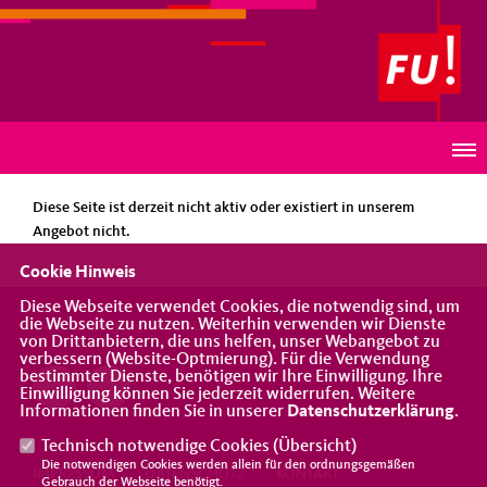
Frauen-Union Südbaden
HINWEIS
Diese Seite ist derzeit nicht aktiv oder existiert in unserem
Angebot nicht.
Cookie Hinweis
Diese Webseite verwendet Cookies, die notwendig sind, um
die Webseite zu nutzen. Weiterhin verwenden wir Dienste
Eine Vereinigung der CDU
von Drittanbietern, die uns helfen, unser Webangebot zu
verbessern (Website-Optmierung). Für die Verwendung
bestimmter Dienste, benötigen wir Ihre Einwilligung. Ihre
Einwilligung können Sie jederzeit widerrufen. Weitere
Informationen finden Sie in unserer
Datenschutzerklärung
.
Technisch notwendige Cookies (
Übersicht
)
Die notwendigen Cookies werden allein für den ordnungsgemäßen
IMPRESSUM
DATENSCHUTZ
KONTAKT
Gebrauch der Webseite benötigt.