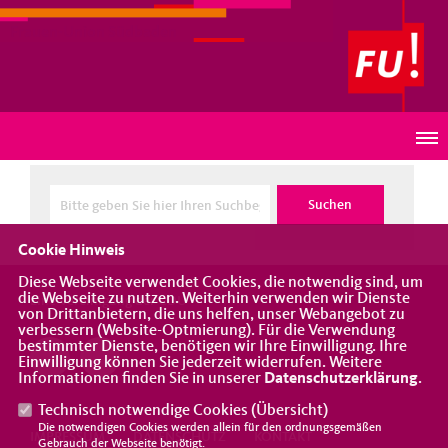
Frauen-Union Südbaden
DETAILSUCHE
Cookie Hinweis
Diese Webseite verwendet Cookies, die notwendig sind, um
die Webseite zu nutzen. Weiterhin verwenden wir Dienste
Eine Vereinigung der CDU
von Drittanbietern, die uns helfen, unser Webangebot zu
verbessern (Website-Optmierung). Für die Verwendung
bestimmter Dienste, benötigen wir Ihre Einwilligung. Ihre
Einwilligung können Sie jederzeit widerrufen. Weitere
Informationen finden Sie in unserer
Datenschutzerklärung
.
Technisch notwendige Cookies (
Übersicht
)
Die notwendigen Cookies werden allein für den ordnungsgemäßen
IMPRESSUM
DATENSCHUTZ
KONTAKT
Gebrauch der Webseite benötigt.