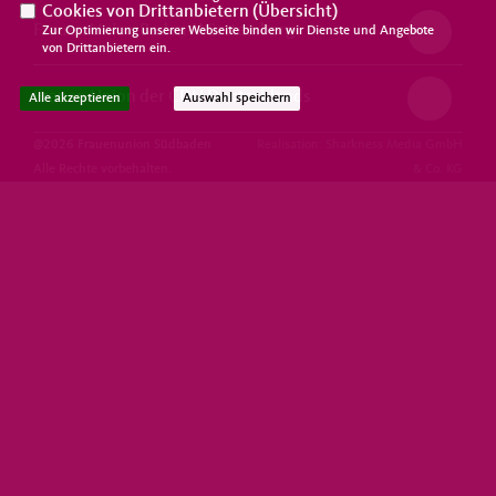
Cookies von Drittanbietern (
Übersicht
)
Frauen Union Baden-Württemberg
Zur Optimierung unserer Webseite binden wir Dienste und Angebote
von Drittanbietern ein.
Frauen Union der CDU Deutschlands
Alle akzeptieren
Auswahl speichern
@2026 Frauenunion Südbaden
Realisation: Sharkness Media GmbH
Alle Rechte vorbehalten.
& Co. KG