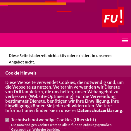
Frauen-Union Südbaden
HINWEIS
Diese Seite ist derzeit nicht aktiv oder existiert in unserem
Angebot nicht.
Cookie Hinweis
Diese Webseite verwendet Cookies, die notwendig sind, um
die Webseite zu nutzen. Weiterhin verwenden wir Dienste
Eine Vereinigung der CDU
von Drittanbietern, die uns helfen, unser Webangebot zu
verbessern (Website-Optmierung). Für die Verwendung
bestimmter Dienste, benötigen wir Ihre Einwilligung. Ihre
Einwilligung können Sie jederzeit widerrufen. Weitere
Informationen finden Sie in unserer
Datenschutzerklärung
.
Technisch notwendige Cookies (
Übersicht
)
Die notwendigen Cookies werden allein für den ordnungsgemäßen
IMPRESSUM
DATENSCHUTZ
KONTAKT
Gebrauch der Webseite benötigt.