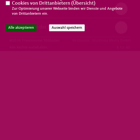
Cookies von Drittanbietern (
Übersicht
)
Frauen Union Baden-Württemberg
Zur Optimierung unserer Webseite binden wir Dienste und Angebote
von Drittanbietern ein.
Frauen Union der CDU Deutschlands
Alle akzeptieren
Auswahl speichern
@2026 Frauenunion Südbaden
Realisation: Sharkness Media GmbH
Alle Rechte vorbehalten.
& Co. KG