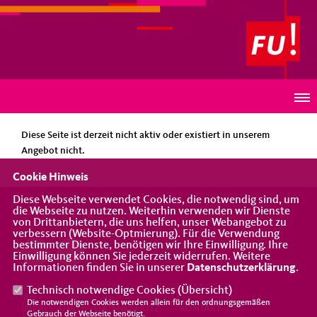
Frauen-Union Südbaden
HINWEIS
Diese Seite ist derzeit nicht aktiv oder existiert in unserem
Angebot nicht.
Cookie Hinweis
Diese Webseite verwendet Cookies, die notwendig sind, um
die Webseite zu nutzen. Weiterhin verwenden wir Dienste
Eine Vereinigung der CDU
von Drittanbietern, die uns helfen, unser Webangebot zu
verbessern (Website-Optmierung). Für die Verwendung
bestimmter Dienste, benötigen wir Ihre Einwilligung. Ihre
Einwilligung können Sie jederzeit widerrufen. Weitere
Informationen finden Sie in unserer
Datenschutzerklärung
.
Technisch notwendige Cookies (
Übersicht
)
Die notwendigen Cookies werden allein für den ordnungsgemäßen
IMPRESSUM
DATENSCHUTZ
KONTAKT
Gebrauch der Webseite benötigt.