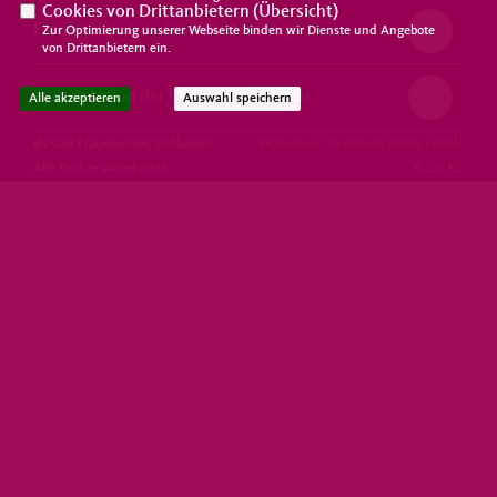
Cookies von Drittanbietern (
Übersicht
)
Frauen Union Baden-Württemberg
Zur Optimierung unserer Webseite binden wir Dienste und Angebote
von Drittanbietern ein.
Frauen Union der CDU Deutschlands
Alle akzeptieren
Auswahl speichern
@2026 Frauenunion Südbaden
Realisation: Sharkness Media GmbH
Alle Rechte vorbehalten.
& Co. KG